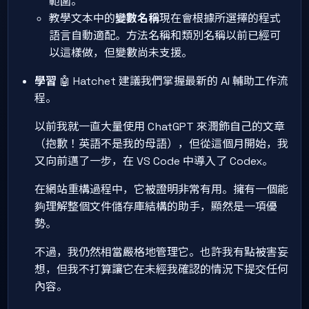
範圍。
教學文本中的
變數名稱
現在會根據所選擇的程式
語言自動適配。方法名稱和類別名稱以前已經可
以這樣做，但變數尚未支援。
學習
🤖 Hatchet 建議我們掌握最新的 AI 輔助工作流
程。
以前我就一直大量使用 ChatGPT 來潤飾自己的文章
（抱歉！英語不是我的母語），但從這個月開始，我
又向前邁了一步，在 VS Code 中導入了 Codex。
在網站重構過程中，它被證明非常有用。擁有一個能
夠理解整個文件儲存庫結構的助手，顯然是一項優
勢。
不過，我仍然相當嚴格地管理它。也許我有點被害妄
想，但我不打算讓它在未經我確認的情況下提交任何
內容。