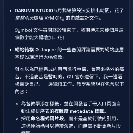
DARUMA STUDIO
5月我總算設法安排出時間，花了
整整兩天
處理 XYM City 的遊戲設計文件。
Symbol 文件審閱終於結束了，我期待未來幾個月這
個數字能大幅增加... 💃🏻
網站結構
⚙️ Jaguar 的一些審閱評論需要對網站底層
基礎設施進行大幅修改。
對本以為已經完成的東西進行重構，會帶來格外的痛
苦。不過痛苦是暫時的，Git 會永遠留下。我一邊這
樣告訴自己，一邊繼續工作。教學系統現在包含以下
內容：
為各教學添加標籤，並在開發者手冊入口頁面自
動生成排序表的
複雜度 metadata 標籤
。
採用
命名程式碼片段
，而不是基於行號的引用，
這樣原始碼可以持續演進，而無需不斷更新片段