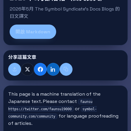
2026年5月 The Symbol Syndicate’s Docs Blogs 的
日文譯文
開啟 Markdown
分享這篇文章
分享
X
Facebook
LinkedIn
複製標題與連結
This page is a machine translation of the
Japanese text. Please contact
faunsu
or
https://twitter.com/faunsu19000
symbol-
for language proofreading
community.com/community
of articles.