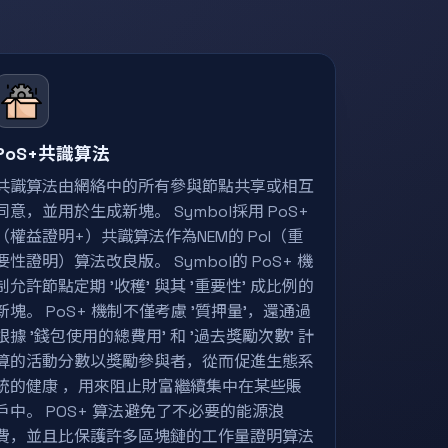
PoS+共識算法
共識算法由網絡中的所有參與節點共享或相互
同意，並用於生成新塊。 Symbol採用 PoS+
（權益證明+）共識算法作為NEM的 PoI（重
要性證明）算法改良版。 Symbol的 PoS+ 機
制允許節點定期 '收穫' 與其 '重要性' 成比例的
新塊。 PoS+ 機制不僅考慮 '質押量'，還通過
根據 '錢包使用的總費用' 和 '過去獎勵次數' 計
算的活動分數以獎勵參與者，從而促進生態系
統的健康 ，用來阻止財富繼續集中在某些賬
戶中。 POS+ 算法避免了不必要的能源浪
費，並且比保護許多區塊鏈的工作量證明算法