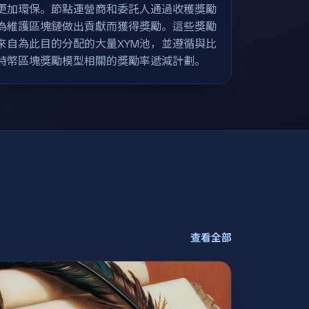
更加環保。節點運營商和委託人通過收穫獎勵
為維護區塊鏈做出貢獻而獲得獎勵。這些獎勵
來自為此目的分配的大量XYM池，並遵循與比
特幣區塊獎勵模型相關的獎勵率遞減計劃。
查看全部