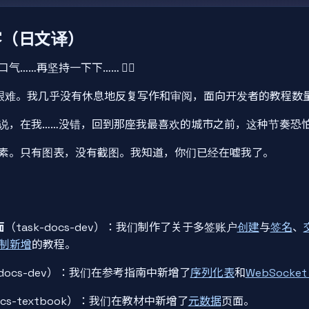
客（日文译）
……再坚持一下下…… 😮‍💨
艰难。我几乎没有休息地反复写作和审阅，面向开发者的教程数
说，在我……没错，回到那座我最喜欢的城市之前，这种节奏恐
素。只有图表，没有截图。我知道，你们已经在嘘我了。
面
（task-docs-dev）：我们制作了关于多签账户
创建
与
签名
、
制新增
的教程。
k-docs-dev）：我们在参考指南中新增了
序列化表
和
WebSocket 
docs-textbook）：我们在教材中新增了
元数据
页面。