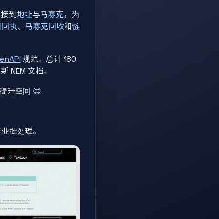
链接到
地址
与
马赛克
，为
间回执
、
马赛克回收
和
链
enAPI
规范。总计 180
 NEM 文档。
提升空间 😊
作业批处理。