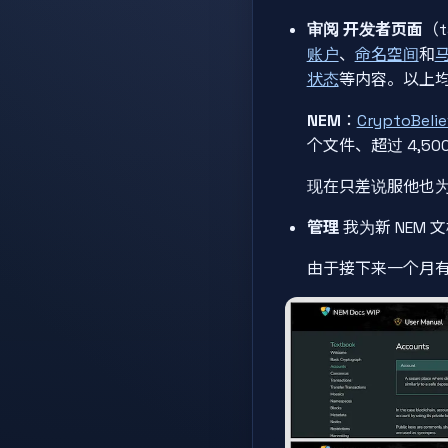
审阅
开发者页面
（t
账户
、
命名空间
和
状态
等内容。以上
NEM
：
CryptoBelie
个文件、超过 4,5
现在只差说服他也为 S
管理
我为新 NEM
由于接下来一个月