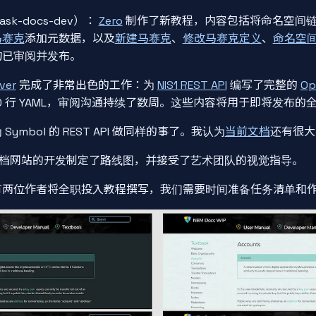
ask-docs-dev）：
Zero
制作了新教程，内容包括将命名空间
马赛克
添加元数据，以及
新建马赛克
、
修改马赛克定义
、
命名空
均已审阅并发布。
ver
完成了非常出色的工作：为
NIS1 REST API
编写了完整的
Op
00 行 YAML，审阅沟通持续了数周。这些内容将用于即将发布的全新
ymbol 的 REST API 做同样的事了。我认为
当前文档
还有很大
 文档网站的开发制定了路线图，并接受了艺术团队的视觉指导。
有两位作者将全职投入教程撰写，我们需要时间准备任务清单和