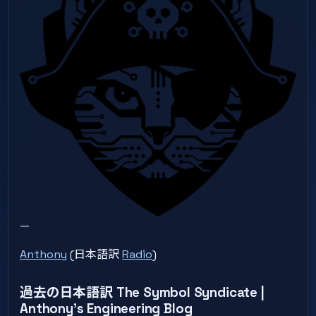
—
Anthony
(日本語訳
Radio
)
過去の日本語訳 The Symbol Syndicate |
Anthony’s Engineering Blog