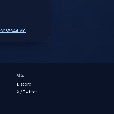
496985644-AI0
社区
Discord
X / Twitter