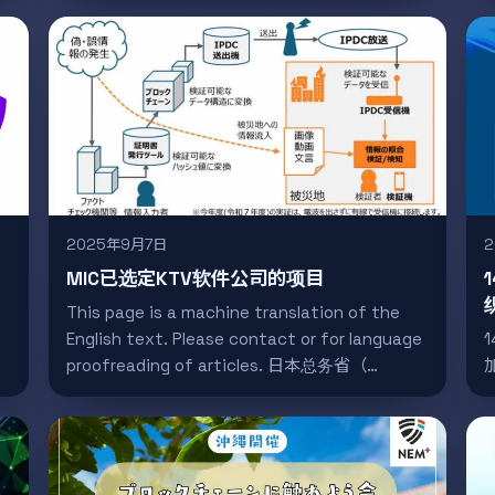
2025年9月7日
MIC已选定KTV软件公司的项目
This page is a machine translation of the
English text. Please contact or for language
proofreading of articles. 日本总务省（…