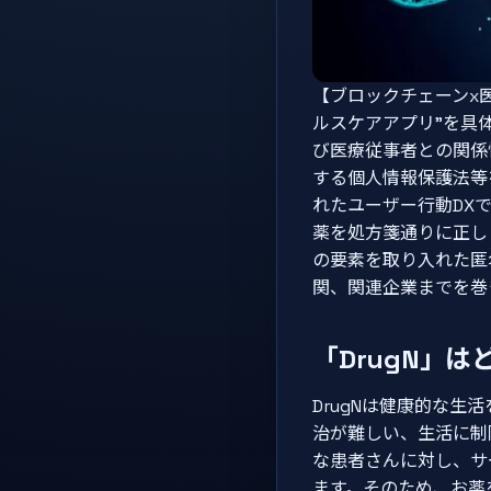
【ブロックチェーンx
ルスケアアプリ”を具
び医療従事者との関係
する個人情報保護法等
れたユーザー行動DX
薬を処方箋通りに正しく服用
の要素を取り入れた匿
関、関連企業までを巻
「DrugN」
DrugNは健康的な
治が難しい、生活に制
な患者さんに対し、サ
ます。そのため、お薬