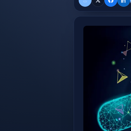
共有する
X
Faceboo
Lin