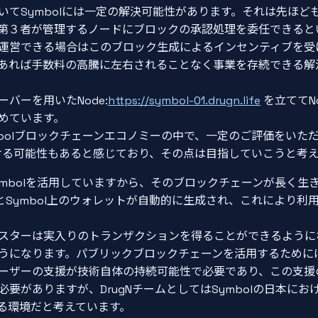
いてSymbolには一定の解決可能性があります。それは先ほど
第３者が管理するノードにブロックの承認処理を委任できると
運営できる場合はこのブロック生成によるインセンティブを受
あれば手数料の高騰に左右されることなく事業を存続できる解
バーを用いたNode:
https://symbol-01.drugn.life
を立ててN
めています。
ymbolブロックチェーンエコノミーの中で、一定のご評価をい
ける可能性もあると感じており、その点は目指していこうと考
Symbolを活用していますから、そのブロックチェーンが長く
るとSymbol上のウォレットが自動的に生成され、これにより
スターは実入りのトランザクションを得ることができるように
うになります。パブリックブロックチェーンを活用するために
ーザーの支援が技術自体の持続可能性で必要であり、この支援
要がありますが、DrugNチームとしてはSymbolの日本に
る環境だと考えています。