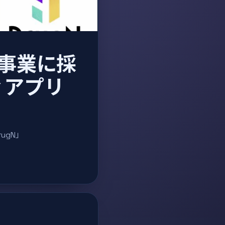
事業に採
ィアプリ
ugN」