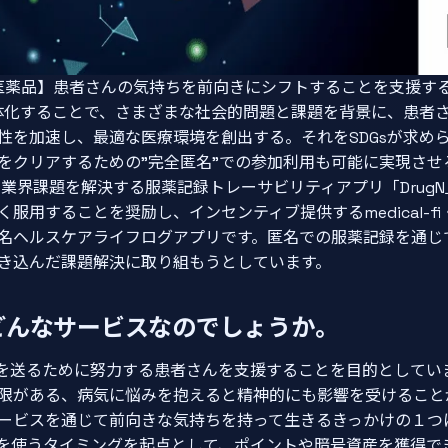
医薬品】患者さんの気持ちを前向きにシフトすることを支援する
体化することで、さまざまな社会的問題と課題を背景に、患者
性を加速し、最適な医療環境を創出する。それをSDGsが求め
をクリアするための”完全匿名”での参加利用も可能に実現させ
で業界課題を解決する服薬記録トレーサビリティアプリ「DrugN
することを奨励し、インセンティブ提供するmedical-fi・Soci
名ヘルスケアライフログアプリです。匿名での服薬記録を通じ
き込んだ課題解決に取り組もうとしています。
はどんなサービスなのでしょうか。
生活を送るために努力する患者さんを支援することを目的としてい
限がある、病気に悩みを抱えると精神的にも影響を受けること
ービスを通じて前向きな気持ちを持って生きるきっかけの１つ
を使うタイミングを起点として、ポイントや暗号資産を獲得で