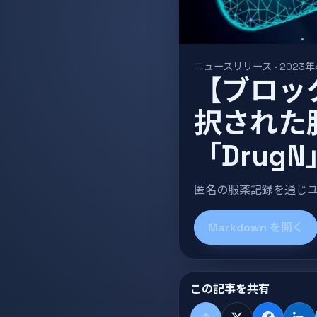
ニュースリリース · 2023年
【ブロッ
択された
「DrugN
匿名の服薬記録を通じユ
Markdown を開く
この記事を共有