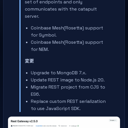
set of endpoints and only
communicates with the catapult
server.
Coinbase Mesh(Rosetta) support
for Symbol.
Coinbase Mesh(Rosetta) support
for NEM.
変更
Upgrade to MongoDB 7.x.
Update REST image to Node.js 20.
Migrate REST project from CJS to
ES6.
Replace custom REST serialization
to use JavaScript SDK.