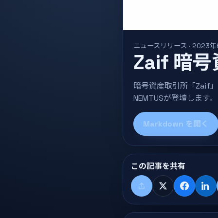
ニュースリリース · 2023年
Zaif 
暗号資産取引所「Zai
NEMTUSが登壇します。
Markdown を開く
この記事を共有
共有する
X
Faceboo
Lin