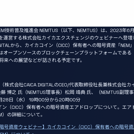
M技術普及推進会 NEMTUS（以下、NEMTUS）は、2023年
」を運営する株式会社カイカエクスチェンジのウェビナーへ登壇しま
DIGITALから、カイカコイン（CICC）保有者への暗号資産「N
USはオープンソースのブロックチェーンプラットフォームである
将来への展望などが話される予定です。
（株式会社CAICA DIGITALのCEO/代表取締役社長兼株式会
 博之 氏（NEMTUS理事長）松岡 靖典 氏、（NEMTUS副理
月28日（水） 19時00分から20時00分
イン（CICC）保有者への暗号資産エアドロップについて。エア
EM）の詳細について。
if 暗号資産ウェビナー】カイカコイン（CICC）保有者への暗号