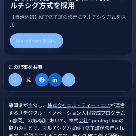
ルチシグ方式を採用
【自治体初】NFT修了証の発行にマルチシグ方式を採
用
Markdown を開く
この記事を共有
共有する
X
Facebook
LinkedIn
タイトル+リンクをコピー
静岡県が主催し、
株式会社エル・ティー・エス
が運営
する「デジタル・イノベーション人材育成プログラム
in静岡」の第3期において、
株式会社Opening Line
の
協力のもとで、マルチシグ方式NFT修了証が発行され
ます。 静岡県によるこのマルチシグ NFT 修了証発行